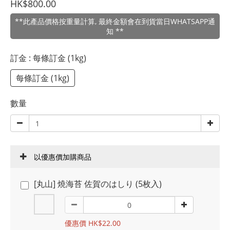
HK$800.00
**此產品價格按重量計算, 最終金額會在到貨當日WHATSAPP通
知 **
訂金
: 每條訂金 (1kg)
每條訂金 (1kg)
數量
以優惠價加購商品
[丸山] 燒海苔 佐賀のはしり (5枚入)
優惠價 HK$22.00