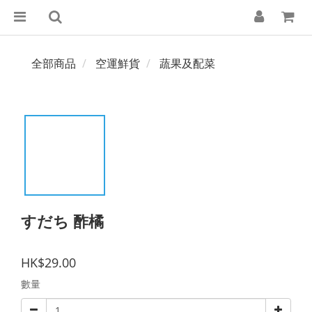
全部商品
空運鮮貨
蔬果及配菜
すだち 酢橘
HK$29.00
數量