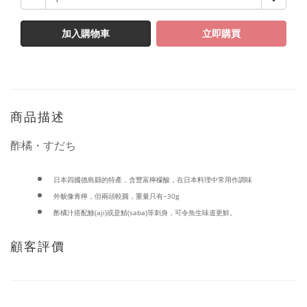
加入購物車
立即購買
商品描述
酢橘・すだち
日本四國德島縣的特產
，含豐富檸檬酸，在日本料理中常用作調味
外貌像青檸，但兩頭較圓，重量只有~30g
酢橘汁搭配鯵(aji)或是鯖(saba)等刺身，可令魚生味道更鮮。
顧客評價