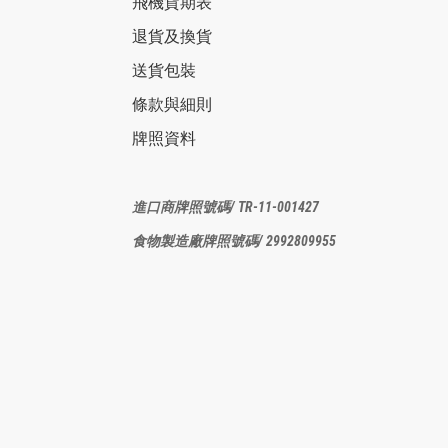
飛機貨期表
退貨及換貨
送貨包裝
條款與細則
牌照資料
進口商牌照
號碼/ TR-11-001427
食物製造廠
牌照號碼/ 2992809955