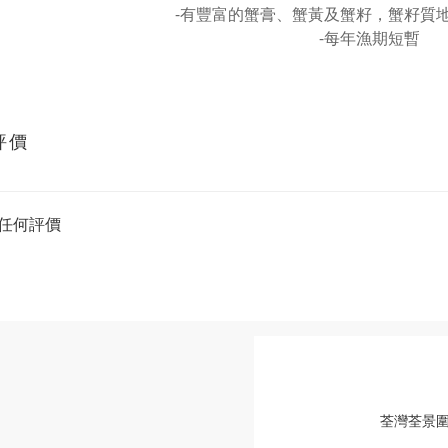
-有豐富的蟹膏、蟹黃及蟹籽，蟹籽質
-每年漁期短暫
評價
任何評價
荃灣荃景圍