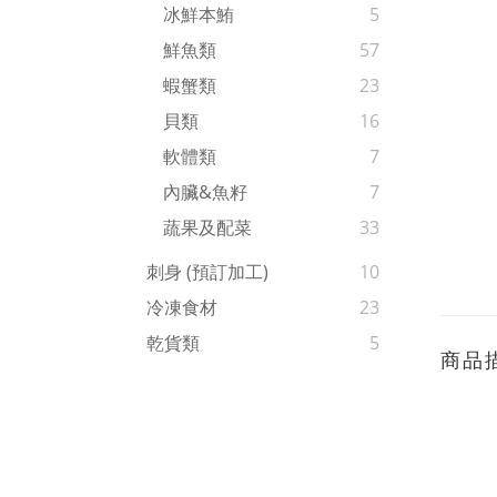
冰鮮本鮪
5
鮮魚類
57
蝦蟹類
23
貝類
16
軟體類
7
內臟&魚籽
7
蔬果及配菜
33
刺身 (預訂加工)
10
冷凍食材
23
乾貨類
5
商品