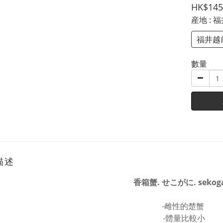
HK$145
産地
: 
福井越
數量
描述
香箱蟹.
せこがに. sekog
-雌性的楚蟹
-體量比較小