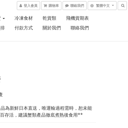
登入會員
購物車
聯絡我們
繁體中文
貨
冷凍食材
乾貨類
飛機貨期表
安排
付款方式
關於我們
聯絡我們
蟹
隻
產品為新鮮日本直送，唯運輸過程需時，恕未能
百存活，建議蟹類產品徹底煮熟後食用**