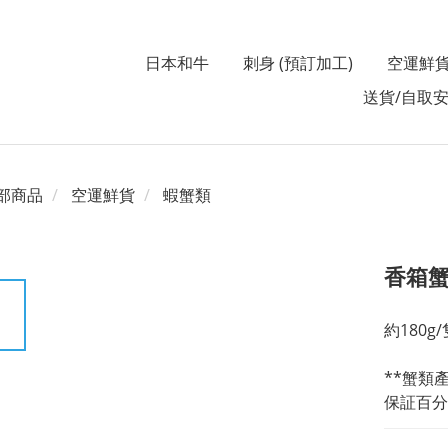
日本和牛
刺身 (預訂加工)
空運鮮
送貨/自取
部商品
空運鮮貨
蝦蟹類
香箱
約180g/
**蟹類
保証百分