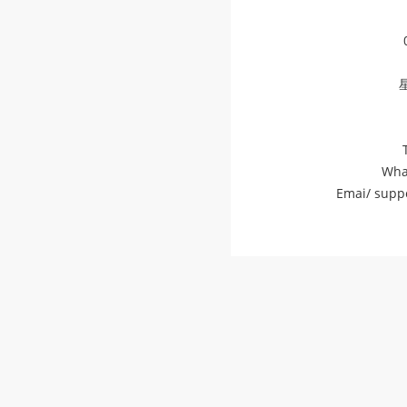
Wha
Emai/
supp