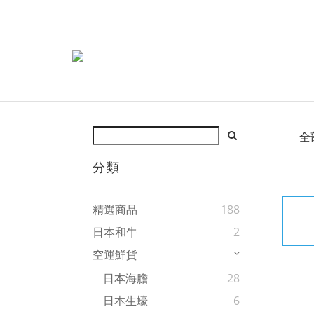
全
分類
精選商品
188
日本和牛
2
空運鮮貨
日本海膽
28
日本生蠔
6