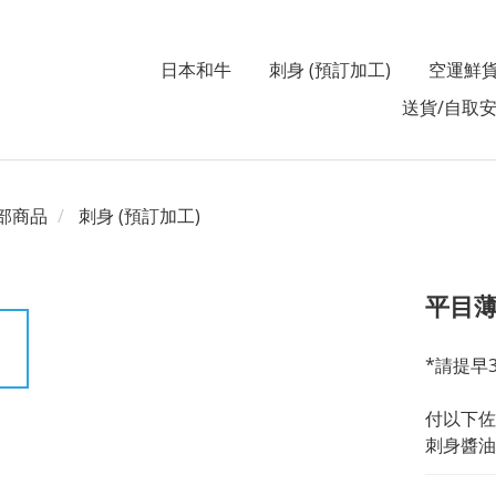
日本和牛
刺身 (預訂加工)
空運鮮
送貨/自取
部商品
刺身 (預訂加工)
平目薄
*請提早
付以下佐
刺身醬油