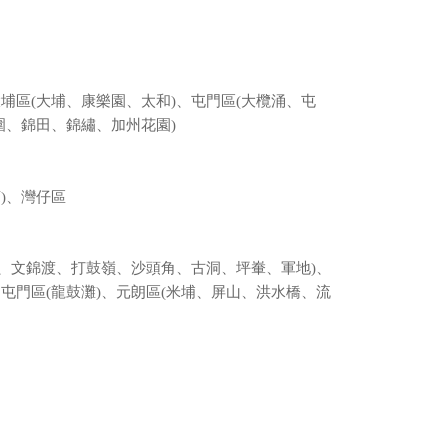
埔區(大埔、康樂園、太和)、屯門區(大欖涌、屯
圍、錦田、錦繡、加州花園)
)、灣仔區
洲、文錦渡、打鼓嶺、沙頭角、古洞、坪輋、軍地)、
屯門區(龍鼓灘)、元朗區(米埔、屏山、洪水橋、流