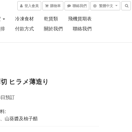
登入會員
購物車
聯絡我們
繁體中文
貨
冷凍食材
乾貨類
飛機貨期表
安排
付款方式
關於我們
聯絡我們
切 ヒラメ薄造り
3日預訂
料:
、山葵醬及柚子醋