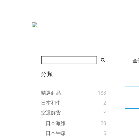
全
分類
精選商品
188
日本和牛
2
空運鮮貨
日本海膽
28
日本生蠔
6