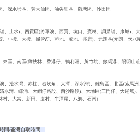
區、深水埗區、黃大仙區、油尖旺區、觀塘區、沙田區
粉嶺、上水)、西貢區(將軍澳、西貢、坑口、寶琳、調景嶺、康城)、大
墟、小欖、大欖、掃管笏、藍地、虎地、兆康)、元朗區(元朗、天水
、東區、南區(薄扶林、香港仔、鴨利洲、黃竹坑、數碼港、陽明山莊
石澳、淺水灣、赤柱、舂坎角、大潭、深水灣)、離島區、北區(落馬
(清水灣、蠔涌、大網仔路段、西沙路段)、大埔區(三門仔、大尾篤)、
林村、大棠、新田、廈村、牛潭尾、八鄉、石崗)
時間
/荃灣自取時間