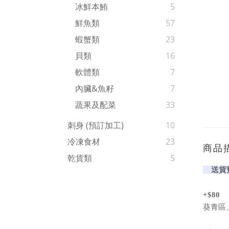
冰鮮本鮪
5
鮮魚類
57
蝦蟹類
23
貝類
16
軟體類
7
內臟&魚籽
7
蔬果及配菜
33
刺身 (預訂加工)
10
冷凍食材
23
商品
乾貨類
5
送貨
+$80
葵青區