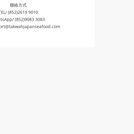
聯絡方式
TEL/ (852)2619 9010
tsApp/ (852)9083 3083
ort@takwahjapanseafood.com