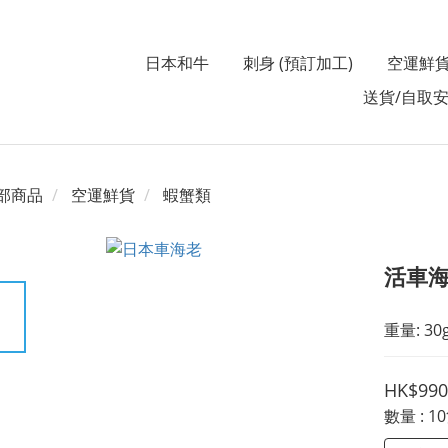
日本和牛
刺身 (預訂加工)
空運鮮
送貨/自取
部商品
空運鮮貨
蝦蟹類
活車海
重量: 30
HK$990
數量
: 1