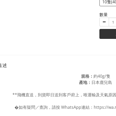
10隻(4
數量
描述
規格：
約40g/隻
產地：
日本鹿兒島
**飛機直送，到貨即日送到客戶府上，唯運輸及天氣原
�如有疑問／查詢，請按 WhatsApp連結：
https://w