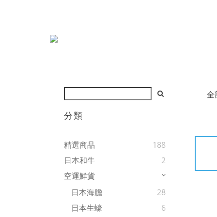
全
分類
精選商品
188
日本和牛
2
空運鮮貨
日本海膽
28
日本生蠔
6