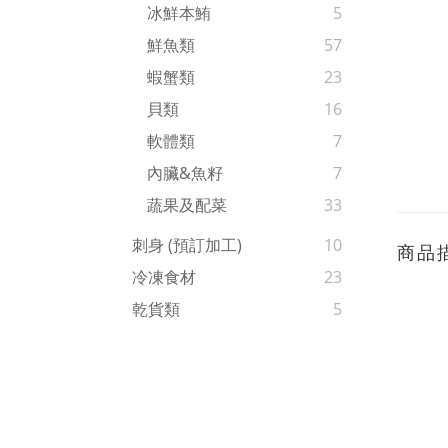
冰鮮本鮪
5
鮮魚類
57
蝦蟹類
23
貝類
16
軟體類
7
內臟&魚籽
7
蔬果及配菜
33
刺身 (預訂加工)
10
商品
冷凍食材
23
乾貨類
5