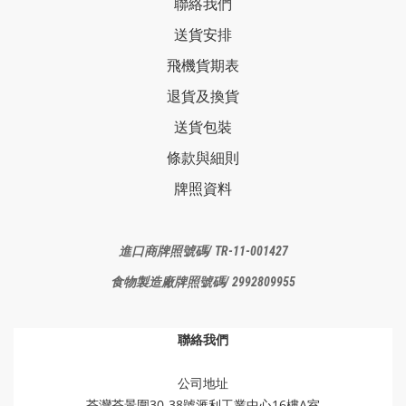
聯絡我們
送貨安排
飛機貨期表
退貨及換貨
送貨包裝
條款與細則
牌照資料
進口商牌照
號碼/ TR-11-001427
食物製造廠
牌照號碼/ 2992809955
聯絡我們
公司地址
荃灣荃景圍30-38號滙利工業中心16樓A室