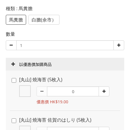
種類
: 馬糞膽
馬糞膽
白膽(余市）
數量
以優惠價加購商品
[丸山] 燒海苔 (5枚入)
優惠價 HK$19.00
[丸山] 燒海苔 佐賀のはしり (5枚入)