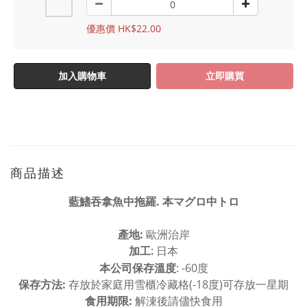
優惠價 HK$22.00
加入購物車
立即購買
商品描述
藍鰭吞拿魚中拖羅. 本マグロ中トロ
產地:
歐洲治岸
加工
:
日本
本公司保存溫度
: -60度
保存方法:
存放於家庭用雪櫃冷藏格(-18度)可存放一星期
食用期限:
解涷後請儘快食用