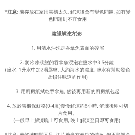
*
注意:
若存放在家用雪櫃太久, 解凍後會有變色問題, 如有變
色問題則不宜食用
建議解涷方法:
1. 用清水沖洗走吞拿魚表面的碎屑
2. 將冷凍狀態的吞拿魚浸泡在鹽水中3-5分鐘
(鹽水: 1升水中加2湯匙鹽, 大約海水的濃度. 鹽水有幫助發色
及鎖住味道的作用)
3. 用廚房紙拭乾吞拿魚, 然後再用新的廚房紙包起
4. 放於雪櫃保鮮格(0-4度)慢慢解涷約8小時, 解涷後即可切
片食用。
(一般早上解涷晚上可食用, 晚上解涷翌日即可食用)
*注意: 若解涷時間不足, 切片後會有卷縮的情況, 但不影響食