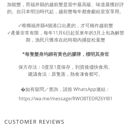
加能蟹，而福井縣的越前蟹是當中最高級、味道最獲好評
的。自日本明治時代起，越前蟹每年都會獻給皇室享用。
✓唯獨福井縣4個港口出產的，才可稱作越前蟹
✓產量非常有限，每年11月6日起至來年的3月上旬為解禁
期，漁民只獲准在此時期內捕捉松葉蟹
*每隻蟹身均綁有黃色的膠牌，標明其身世
保方存法：0度至1度保存，到貨後儘快食用。
建議食法：原隻蒸，熱食凍食都可。
�如有疑問／查詢，請按 WhatsApp連結：
https://wa.me/message/RWOBTEDRZ6YIB1
CUSTOMER REVIEWS