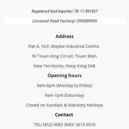
Registered f
ood importer
/ TR-11-001427
Licensed Food Factory/
2992809955
Address
Flat A, 16/F, Waylee Industrial Centre,
30 Tsuen King Circuit, Tsuen Wan,
New Territories, Hong Kong SAR
Opening hours
9am-6pm (Monday to Friday)
9am-1pm (Saturday)
Closed on Sundays & Statutory Holidays
Contact
TEL/ (852) 9083 3083/ 2619 9010